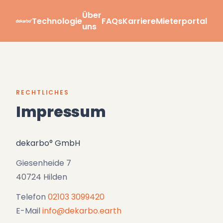
Über
Technologie
FAQs
Karriere
Mieterportal
uns
RECHTLICHES
Impressum
dekarbo° GmbH
Giesenheide 7
40724 Hilden
Telefon
02103 3099420
E-Mail
info@dekarbo.earth